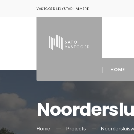
VASTGOED LELYSTAD | ALMERE
HOME
Noorderslu
Home
Projects
Noordersluisw