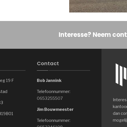
Interesse? Neem cont
Contact
eg 19 F
Bob Jannink
stad
Telefoonnummer:
0653255507
Interes
33
kantoo
Jim Bouwmeester
dan con
319B01
mogelij
Telefoonnummer: