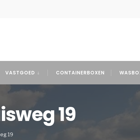
VASTGOED
CONTAINERBOXEN
WASBO
isweg 19
eg 19